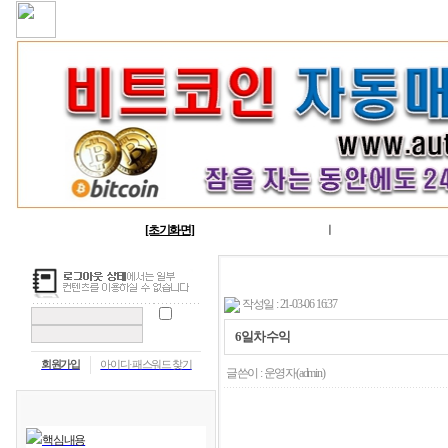
[초기화면]
ㅣ
작성일 : 21-03-06 16:37
6일차 수익
회원가입
아이디·패스워드 찾기
글쓴이 :
운영자
(admin)
핵심내용